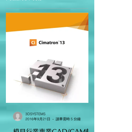
言，要為未來的製造業從業者做好進入職場的準
備，需要將教學技能、教育資源以及識別並培養學
生對該行業熱情的能力恰當結合起來。 “雖然我們的
Featured Posts
一些學生計畫上大學，但很多學生準備從事專業領
域，並且畢業時會獲得眾多證書---無論是焊接、機
械加工還是機器人技術方面的，” Stevenson史蒂文
生高中製造業、自動化與設計工程Manufacturing,
Automation and Design Engineering（簡稱
MADE）專案的講師兼學院導師Mark Lacombe說，
“我們向學生展示學校的價值所在，讓他們瞭