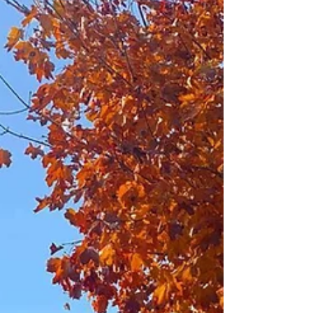
維克正將位於浦那（Pune）的智慧製造研發基地轉
型為創新中心。此舉不僅凸顯印度的戰略重要性，
更將支援區域成長、加速數位鏈及人工智慧（AI）
領域的創新，並促進全球產品研發。 強化數位製造
能力 擴建研發與技術能量 目前浦那據點主要負責
三大 Sandvik CAD/CAM 軟體品牌：Cimatron®、
Mastercam® 與 SigmaNEST®，並已擁有一支專注
於數位製造創新的優秀工程與研發團隊。此次轉型
將從空間到人才全面擴大，包括軟體研發、AI 技
術、客戶支援等領域的工程能量。團隊招募與工作
空間優化已陸續展開，預計 2026 年初全面投入運
作。 「此次轉型為創新中心，展現我們對企業永續
發展及技術加速的堅定承諾。」智慧製造事業群技
術長 Magnus Malms