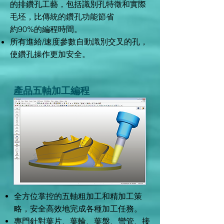
的排鑽孔工藝，包括識別孔特徵和實際
毛坯，比傳統的鑽孔功能節省
約90%的編程時間。
所有進給/速度參數自動識別交叉的孔，
使鑽孔操作更加安全。
產品五軸加工編程
全方位掌控的五軸粗加工和精加工策
略，安全高效地完成各種加工任務。
專門針對葉片、葉輪、葉盤、彎管、接