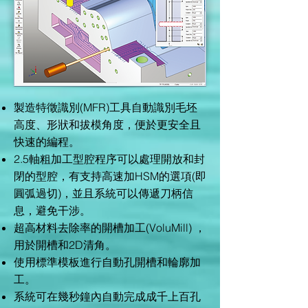
製造特徵識別(MFR)工具自動識別毛坯
高度、形狀和拔模角度，便於更安全且
快速的編程。
2.5軸粗加工型腔程序可以處理開放和封
閉的型腔，有支持高速加HSM的選項(即
圓弧過切)，並且系統可以傳遞刀柄信
息，避免干涉。
超高材料去除率的開槽加工(VoluMill) ，
用於開槽和2D清角。
使用標準模板進行自動孔開槽和輪廓加
工。
系統可在幾秒鐘內自動完成成千上百孔