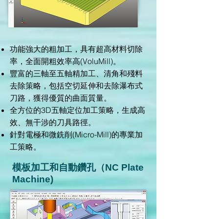
功能強大的粗加工，具有超高材料切除
率，全面開粗效率高(VoluMill)。
豐富的三軸至五軸精加工、清角和殘料
去除策略，包括空切延伸和去除瀑布式
刀路，獲得優質的曲面質量。
全方位的3D五軸定位加工策略，生成高
效、無干涉的刀具路徑。
針對電極和微銑削(Micro-Mill)的專業加
工策略。
模板加工和自動鑽孔（NC Plate
Machine)