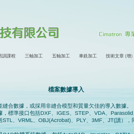
技有限公司
Cimatron
培訓課程
三軸加工
五軸加工
車銑加工
技術文章 (增)
檔案數據導入
並縫合數據，或採用非縫合模型和質量欠佳的導入數據。
準接口包括DXF、IGES、STEP、VDA、Parasolid、
TL、VRML、OBJ(Acrobat)、PLY、3MF、JT(