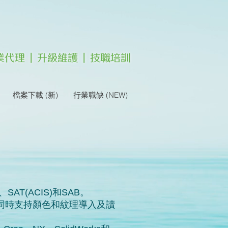
 專業代理 | 升級維護 | 技職培訓
檔案下載 (新)
行業職缺 (NEW)
SAT(ACIS)和SAB。
讀），同時支持顏色和紋理導入及讀