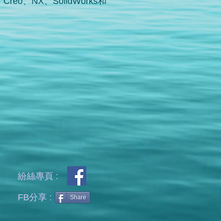
eo、NX、SolidWorks和
​紛絲專頁 :
​FB分享 :
Share