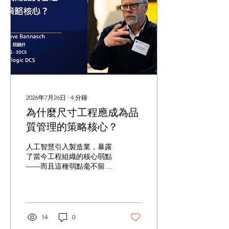
設計、異形水路、CAD AI
智慧設計及五軸加工等關鍵
技術，完整呈現從產品設計
到模具製造的一體化流程，
協助企業提升設計效率、縮
短開發週期、降低放電加工
需求，打造更具競爭力的智
慧製造模式。 展覽期間，冠
齊科技總經理 賴齊宏 將於
ACMT 技術論壇發表 「模
2026年7月26日
∙
4
分鐘
具製造一體化整合解決方
為什麼尺寸工程應成為品
案」 專題演講，分享多年協
助模具產業導入 CAD/CAM
質管理的策略核心？
系統的實務經驗，並深入探
討數位整合、異形水路設
人工智慧引入製造業，暴露
計、CAD AI 與五軸加工等
了當今工程組織的核心弱點
技術，如何協助企業提升模
——而且這種弱點毫不留
具品質、縮短交期，並降低
情。隨著人工智慧進入產品
整體製造成本。 值得一提的
開發、製造規劃與品質保證
是，本次展覽也是
領域，揭示了一個殘酷的真
Cimatron 最新功能首次於
相：我們的工程系統從未設
台灣展會公開展示。現場將
計成作為一個整體運作。
14
0
完整呈現最新 CAD AI...