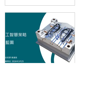
2026年4月5日
∙
1
分鐘
力山工業Cimatron CAD
AI 講座
這場分享的核心只有一句
話： 👉 用 AI，讓加工更
快、更穩、更簡單。 從