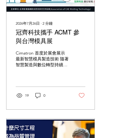
2026年7月26日
∙
2
分鐘
冠齊科技攜手 ACMT 參
與台灣模具展
Cimatron 首度於展會展示
最新智慧模具製造技術 隨著
智慧製造與數位轉型持續推
動產業升級，模具產業正朝
向更高效率、更智慧化及一
體化整合發展。冠齊科技將
攜手 ACMT 參與台灣模具
展主題館，現場展示
19
0
Cimatron 最新智慧模具製
造解決方案，並透過技術展
示與專題演講，分享模具產
業數位整合的最新發展趨
勢。 本次展出以 「模具製
造一體化整合解決方案」 為
主題，整合產品設計、模具