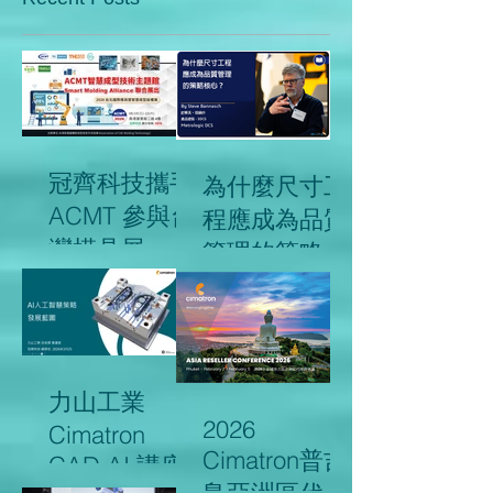
Cimatron 13
亮點大盤點
冠齊科技攜手
為什麼尺寸工
ACMT 參與台
程應成為品質
灣模具展
管理的策略核
心？
力山工業
2026
Cimatron
Cimatron普吉
CAD AI 講座
島亞洲區代理