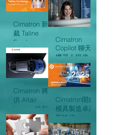
Cimatron 新總
裁 Taline
Cimatron
Forsberg
Copilot 聊天
機器人提供線
上支援，以高
效處理客戶問
題
Cimatron 將提
Cimatron開創
供 Altair
模具製造卓越
Inspire 的射出
新時代
與金屬成型模
擬解決方案