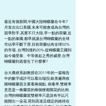
最近有個新聞,中國大陸蝴蝶蘭在今年7
月首次出口美國,未来可能會成為台灣的
競爭對手,其實不只大陸,早一點的荷蘭,近
一點的泰國,都早就讓台灣蝴蝶蘭的全球
市佔率不斷下滑,目前荷蘭佔有全球50%
的市場, 台灣則僅約20%,從蝴蝶蘭王國到
如今備受泰、中等後起之秀的威脅,台灣
蝴蝶蘭到底發生了什麼事?
台大農經系副教授在2011年的一篇報告
中的數字或許可以看出端倪,歐美廠商收
購蝴蝶蘭苗主要看兩個點, 病毒率,雙梗率
意思是一株蘭苗的兩個梗都開花的比例,
台灣的蝴蝶蘭苗雙梗率只是說有半以只
能開出一朵花,荷則高達且穩定的維持在