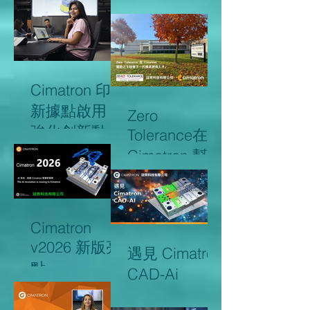
商會議回顧
Cimatron 印度
新據點啟用，
Zero
強化創新動能
Tolerance在
並提升整體營
Cimatron 幫助
運效率
之下培養下一
代模具製造人
才。
Cimatron
v2026 新版亮
遇見 Cimatron
點
CAD-Ai