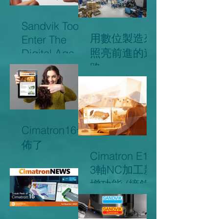
Sandvik Tools
用數位製造來
Enter The
照亮前進的道
Digital Age...
山特維克刀具
路
進入數位時代
...
Cimatron16發
佈了
Cimatron E16
3軸NC加工新
增功能 (摘錄)