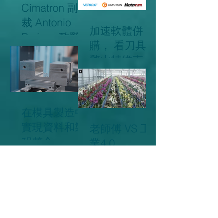
Cimatron 副總
裁 Antonio
加速軟體併
Parisse 致辭
購， 看刀具巨
擎山特維克
SANDVIK如何
佈局未來!
在模具製造中
實現資料和製
老師傅 VS 工
程整合
業4.0
E15 新版本亮