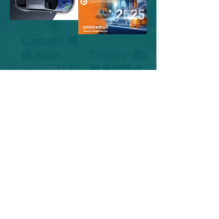
上支援，以高
效處理客戶問
題
Cimatron 將提
Cimatron開創
供 Altair
模具製造卓越
Inspire 的射出
新時代
與金屬成型模
擬解決方案
Sandvik Tools
用數位製造來
Enter The
照亮前進的道
Digital Age...
山特維克刀具
路
進入數位時代
...