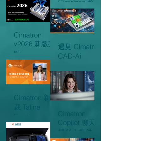
並提升整體營
Cimatron 幫助
運效率
之下培養下一
代模具製造人
才。
Cimatron
v2026 新版亮
遇見 Cimatron
點
CAD-Ai
Cimatron 新總
裁 Taline
Cimatron
Forsberg
Copilot 聊天
機器人提供線