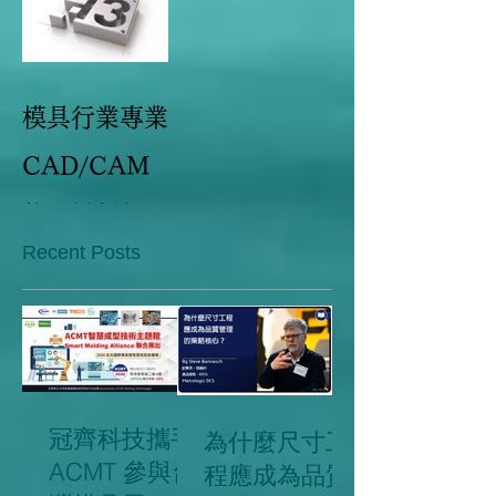
模具行業專業
CAD/CAM
軟體最新版本
Recent Posts
Cimatron 13
亮點大盤點
冠齊科技攜手
為什麼尺寸工
ACMT 參與台
程應成為品質