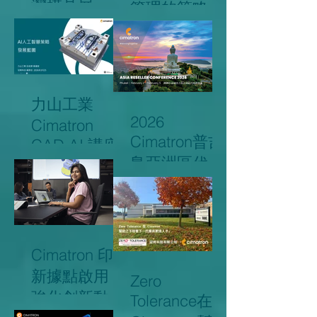
灣模具展
管理的策略核
心？
力山工業
2026
Cimatron
Cimatron普吉
CAD AI 講座
島亞洲區代理
商會議回顧
Cimatron 印度
新據點啟用，
Zero
強化創新動能
Tolerance在