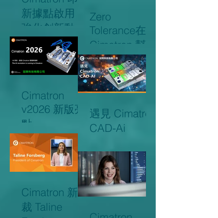
新據點啟用，
Zero
強化創新動能
Tolerance在
並提升整體營
Cimatron 幫助
運效率
之下培養下一
代模具製造人
才。
Cimatron
v2026 新版亮
遇見 Cimatron
點
CAD-Ai
Cimatron 新總
裁 Taline
Cimatron