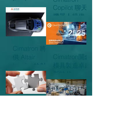
Forsberg
Copilot 聊天
機器人提供線
上支援，以高
效處理客戶問
題
Cimatron 將提
Cimatron開創
供 Altair
模具製造卓越
Inspire 的射出
新時代
與金屬成型模
擬解決方案
Sandvik Tools
用數位製造來
Enter The
照亮前進的道
Digital Age...