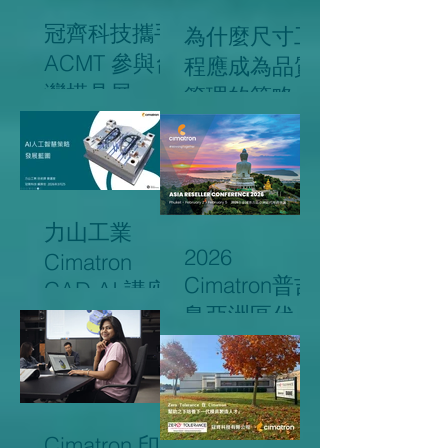
冠齊科技攜手
為什麼尺寸工
ACMT 參與台
程應成為品質
灣模具展
管理的策略核
心？
力山工業
2026
Cimatron
Cimatron普吉
CAD AI 講座
島亞洲區代理
商會議回顧
Cimatron 印度