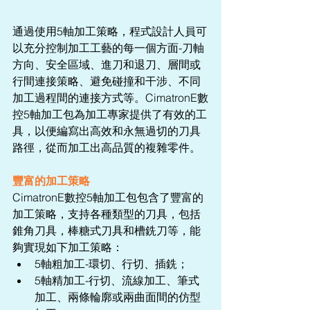
通過使用5軸加工策略，程式設計人員可
以充分控制加工工藝的每一個方面-刀軸
方向、安全區域、進刀和退刀、層間或
行間連接策略、避免碰撞和干涉、不同
加工過程間的連接方式等。CimatronE數
控5軸加工包為加工專家提供了有效的工
具，以便編寫出高效和永無過切的刀具
路徑，從而加工出高品質的複雜零件。
豐富的加工策略
CimatronE數控5軸加工包包含了豐富的
加工策略，支持各種類型的刀具，包括
錐角刀具，棒糖式刀具和槽銑刀等，能
夠實現如下加工策略： 
5軸粗加工-環切、行切、插銑；  
5軸精加工-行切、流線加工、筆式
加工、兩條輪廓或兩曲面間的仿型