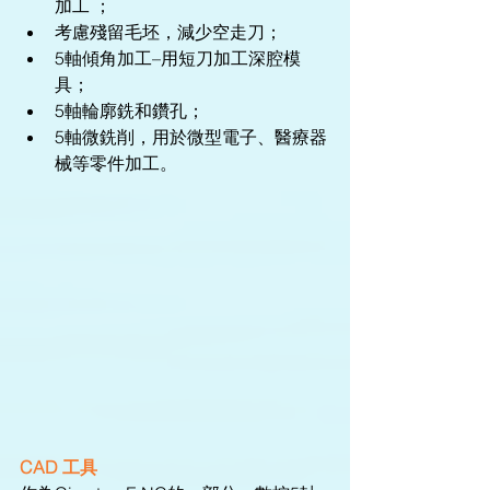
加工 ；  
考慮殘留毛坯，減少空走刀；  
5軸傾角加工–用短刀加工深腔模
具；  
5軸輪廓銑和鑽孔；  
5軸微銑削，用於微型電子、醫療器
械等零件加工。 
CAD 工具