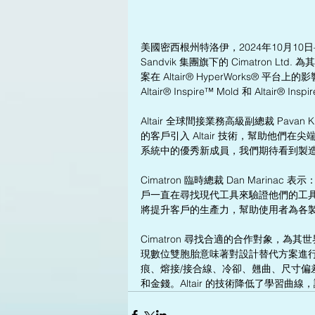
美國密西根州特洛伊，2024年10月10日—
Sandvik 集團旗下的 Cimatron Lt
案在 Altair® HyperWorks® 
Altair® Inspire™ Mold 和 Altair
Altair 全球間接業務高級副總裁 Pa
的客戶引入 Altair 技術，幫助他們在
系統中的優秀新成員，我們期待看到製
Cimatron 臨時總裁 Dan Marin
戶一直在尋找現代工具來驗證他們的工具設計，
將提升客戶的生產力，幫助使用者為各
Cimatron 尋找合適的合作對象，為
現數位雙胞胎意味著對設計替代方案進
痕、熔接/接合線、冷卻、翹曲、尺寸偏
和金錢。Altair 的技術降低了學習曲