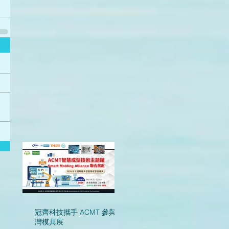
冠齊科技攜手 ACMT 參與台
灣模具展