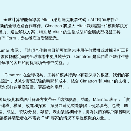
全球計算智能領導者 Altair (納斯達克股票代碼：ALTR) 宣布任命 
d. 為其新的全球通路合作夥伴。Cimatron 將擴大 Altair 獨特設計和模擬解決方
平台上的影響力。這些解決方案，特別是 Altair 的注塑成型和金屬成型模擬工具 
® Inspire™ Form，旨在徹底改變製造業。
van Kumar 表示：「這項合作將向目前可能尚未使用任何模擬或數據分析工具
尖端數位轉型定義的全球市場中更具競爭力。Cimatron 是我們通路夥伴生態
造領域的客戶如何從這項合作中受益。」
ac 表示：「Cimatron 在全球模具、工具和模具行業中有著深厚的根基。我們的客
以減少實際試驗的時間和成本。結合 Cimatron 和 Altair 的技術，
製造業打造更高質量、更高效的產品。」
其世界級模具和模設計解決方案帶來「虛擬驗證」功能。Marinac 表示：「實
行建模、模擬、改進和探索。預測並避免製造缺陷，例如填充、包裝、凹
差、成型、裂紋/分裂、皺褶、表面缺陷和回彈，將為我們的客戶節省時間
線，讓模具製造者在不需要 CAE 專家的情況下掌握模擬的力量。」