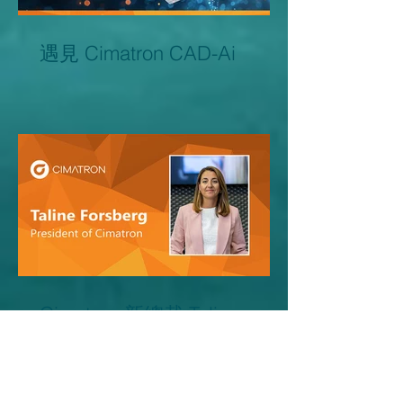
遇見 Cimatron CAD-Ai
Cimatron 新總裁 Taline
Forsberg